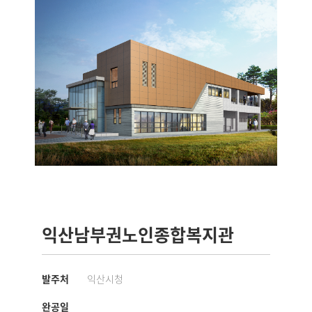
익산남부권노인종합복지관
발주처
익산시청
완공일