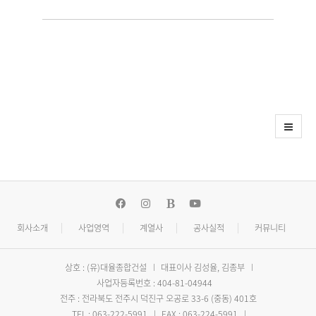
회사소개
사업영역
계열사
공사실적
커뮤니티
상호 : (유)대율종합건설
대표이사 김성율, 김종부
사업자등록번호 : 404-81-04944
전주 : 전라북도 전주시 덕진구 오공로 33-6 (중동) 401호
TEL : 063-222-5991
FAX : 063-224-5991