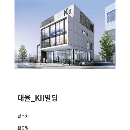
대율_KII빌딩
발주처
-
완공일