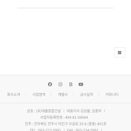
회사소개
사업영역
계열사
공사실적
커뮤니티
상호 : (유)대율종합건설
대표이사 김성율, 김종부
사업자등록번호 : 404-81-04944
전주 : 전라북도 전주시 덕진구 오공로 33-6 (중동) 401호
TEL : 063-222-5991
FAX : 063-224-5991